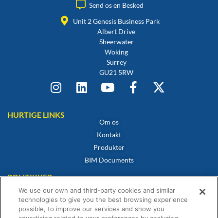
Send os en Besked
Unit 2 Genesis Business Park
Albert Drive
Sheerwater
Woking
Surrey
GU21 5RW
HURTIGE LINKS
Om os
Kontakt
Produkter
BIM Documents
POLITIKKER
Cookiepolitik
We use our own and third-party cookies and similar
Privatlivspolitik
technologies to give you the best browsing experience
possible, to improve our services and show you
Privatlivspolitik