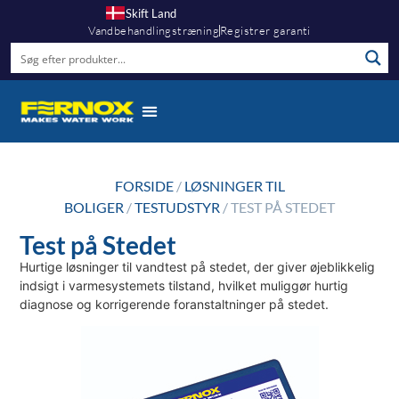
Skift Land
Vandbehandlingstræning
Registrer garanti
FORSIDE
/
LØSNINGER TIL
BOLIGER
/
TESTUDSTYR
/ TEST PÅ STEDET
Test på Stedet
Hurtige løsninger til vandtest på stedet, der giver øjeblikkelig
indsigt i varmesystemets tilstand, hvilket muliggør hurtig
diagnose og korrigerende foranstaltninger på stedet.