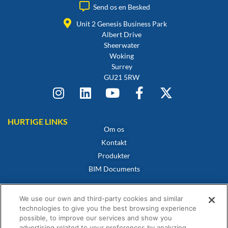
Send os en Besked
Unit 2 Genesis Business Park
Albert Drive
Sheerwater
Woking
Surrey
GU21 5RW
HURTIGE LINKS
Om os
Kontakt
Produkter
BIM Documents
POLITIKKER
Cookiepolitik
We use our own and third-party cookies and similar
Privatlivspolitik
technologies to give you the best browsing experience
possible, to improve our services and show you
Privatlivspolitik
advertising related to your preferences by analyzing