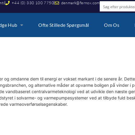
nti
+44 (0) 330 100 7750
denmark@fernox.com
dge Hub
Ofte Stillede Spørgsmål
Om Os
cer og omdanne dem til energi er vokset markant i de senere år. Dette
ngsbranchen, og alternative måder at opvarme boligen på vinder i po
arende vandbaseret centralvarmeteknologi ved at udvikle den næste gen
dstyret i solvarme- og varmepumpesystemer ved at tilbyde fuld bes
edrede varmeoverførselsegenskaber.