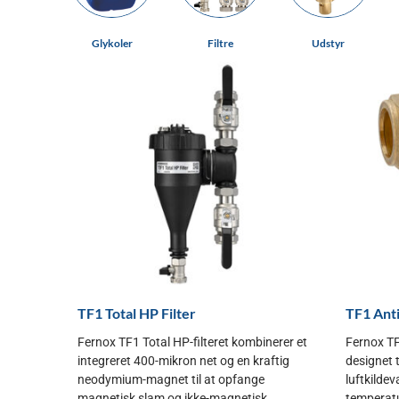
Glykoler
Filtre
Udstyr
TF1 Total HP Filter
TF1 Ant
Fernox TF1 Total HP-filteret kombinerer et
Fernox TF
integreret 400-mikron net og en kraftig
designet 
neodymium-magnet til at opfange
luftkilde
magnetisk slam og ikke-magnetisk...
temperatur