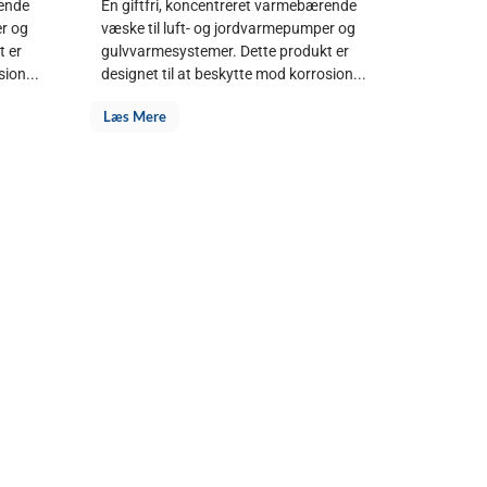
rende
En giftfri, koncentreret varmebærende
er og
væske til luft- og jordvarmepumper og
t er
gulvvarmesystemer. Dette produkt er
sion...
designet til at beskytte mod korrosion...
Læs Mere