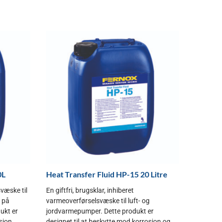
0L
Heat Transfer Fluid HP-15 20 Litre
væske til
En giftfri, brugsklar, inhiberet
 på
varmeoverførselsvæske til luft- og
dukt er
jordvarmepumper. Dette produkt er
sion...
designet til at beskytte mod korrosion og