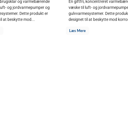
i, brugsklar og varmebærende
En giftfri, koncentreret varmebæ
 luft- og jordvarmepumper og
væske til luft- og jordvarmepump
systemer. Dette produkt er
gulvvarmesystemer. Dette produk
il at beskytte mod...
designet til at beskytte mod korro
Læs Mere