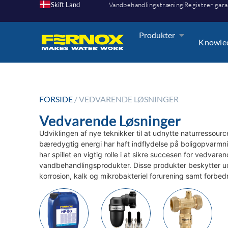
Skift Land
Vandbehandlingstræning
Registrer gara
Produkter
Knowle
FORSIDE
/ VEDVARENDE LØSNINGER
Vedvarende Løsninger
Udviklingen af nye teknikker til at udnytte naturressour
bæredygtig energi har haft indflydelse på boligopvarmni
har spillet en vigtig rolle i at sikre succesen for vedv
vandbehandlingsprodukter. Disse produkter beskytter u
korrosion, kalk og mikrobakteriel forurening samt forb