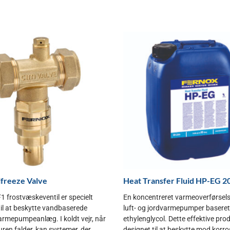
ifreeze Valve
Heat Transfer Fluid HP-EG 2
1 frostvæskeventil er specielt
En koncentreret varmeoverførsels
til at beskytte vandbaserede
luft- og jordvarmepumper baseret
varmepumpeanlæg. I koldt vejr, når
ethylenglycol. Dette effektive pro
en falder, kan systemer, der...
designet til at beskytte mod korro