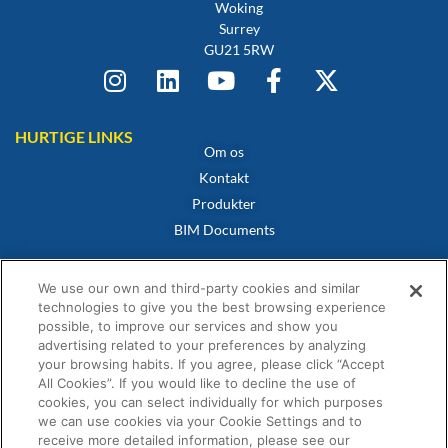
Woking
Surrey
GU21 5RW
HURTIGE LINKS
Om os
Kontakt
Produkter
BIM Documents
POLITIKKER
Cookiepolitik
We use our own and third-party cookies and similar
Privatlivspolitik
technologies to give you the best browsing experience
possible, to improve our services and show you
Privatlivspolitik
advertising related to your preferences by analyzing
Overensstemmelsescertifikat
your browsing habits. If you agree, please click “Accept
All Cookies”. If you would like to decline the use of
Vilkår og betingelser for salg
cookies, you can select individually for which purposes
Garantibevis
we can use cookies via your Cookie Settings and to
receive more detailed information, please see our