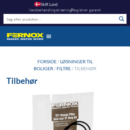
Skift Land
Vandbehandlingstræning
Registrer garanti
FORSIDE
/
LØSNINGER TIL
BOLIGER
/
FILTRE
/ TILBEHØR
Tilbehør