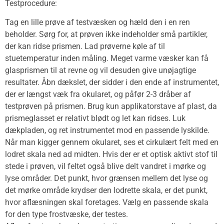
Testprocedure:
Tag en lille prøve af testvæsken og hæld den i en ren
beholder. Sørg for, at prøven ikke indeholder små partikler,
der kan ridse prismen. Lad prøverne køle af til
stuetemperatur inden måling. Meget varme væsker kan få
glasprismen til at revne og vil desuden give unøjagtige
resultater. Åbn dækslet, der sidder i den ende af instrumentet,
der er længst væk fra okularet, og påfør 2-3 dråber af
testprøven på prismen. Brug kun applikatorstave af plast, da
prismeglasset er relativt blødt og let kan ridses. Luk
dækpladen, og ret instrumentet mod en passende lyskilde.
Når man kigger gennem okularet, ses et cirkulært felt med en
lodret skala ned ad midten. Hvis der er et optisk aktivt stof til
stede i prøven, vil feltet også blive delt vandret i mørke og
lyse områder. Det punkt, hvor grænsen mellem det lyse og
det mørke område krydser den lodrette skala, er det punkt,
hvor aflæsningen skal foretages. Vælg en passende skala
for den type frostvæske, der testes.