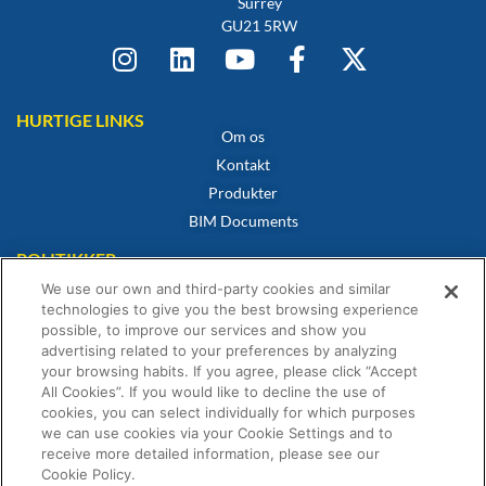
Surrey
GU21 5RW
HURTIGE LINKS
Om os
Kontakt
Produkter
BIM Documents
POLITIKKER
Cookiepolitik
We use our own and third-party cookies and similar
Privatlivspolitik
technologies to give you the best browsing experience
possible, to improve our services and show you
Privatlivspolitik
advertising related to your preferences by analyzing
Overensstemmelsescertifikat
your browsing habits. If you agree, please click “Accept
Vilkår og betingelser for salg
All Cookies”. If you would like to decline the use of
cookies, you can select individually for which purposes
Garantibevis
we can use cookies via your Cookie Settings and to
receive more detailed information, please see our
Cookie Policy.