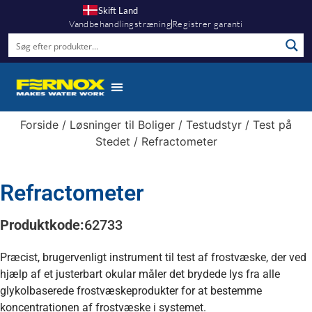
Skift Land
Vandbehandlingstræning
Registrer garanti
Forside
/
Løsninger til Boliger
/
Testudstyr
/
Test på
Stedet
/ Refractometer
Refractometer
Produktkode:
62733
Præcist, brugervenligt instrument til test af frostvæske, der ved
hjælp af et justerbart okular måler det brydede lys fra alle
glykolbaserede frostvæskeprodukter for at bestemme
koncentrationen af frostvæske i systemet.