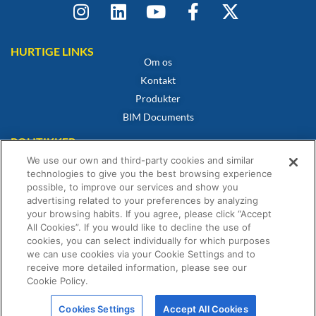
HURTIGE LINKS
Om os
Kontakt
Produkter
BIM Documents
POLITIKKER
Cookiepolitik
We use our own and third-party cookies and similar
Privatlivspolitik
technologies to give you the best browsing experience
possible, to improve our services and show you
Privatlivspolitik
advertising related to your preferences by analyzing
Overensstemmelsescertifikat
your browsing habits. If you agree, please click “Accept
Vilkår og betingelser for salg
All Cookies”. If you would like to decline the use of
cookies, you can select individually for which purposes
Garantibevis
we can use cookies via your Cookie Settings and to
receive more detailed information, please see our
Cookie Policy.
Cookies Settings
Accept All Cookies
© Fernox er en del af Element Solutions Inc 2026. Alle rettigheder forbeholdes.