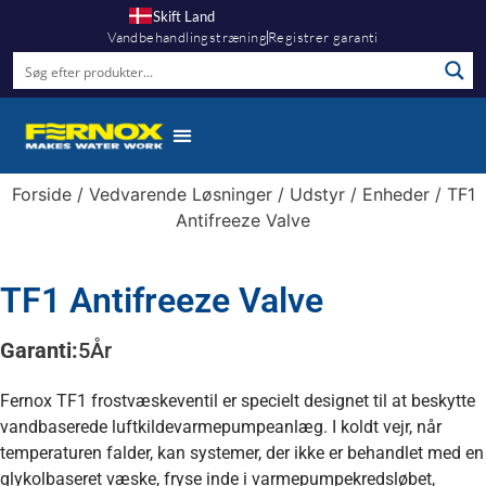
Skift Land
Vandbehandlingstræning
Registrer garanti
Forside
/
Vedvarende Løsninger
/
Udstyr
/
Enheder
/ TF1
Antifreeze Valve
TF1 Antifreeze Valve
Garanti:
5
År
Fernox TF1 frostvæskeventil er specielt designet til at beskytte
vandbaserede luftkildevarmepumpeanlæg. I koldt vejr, når
temperaturen falder, kan systemer, der ikke er behandlet med en
glykolbaseret væske, fryse inde i varmepumpekredsløbet,