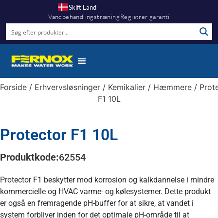
Skift Land
Vandbehandlingstræning
Registrer garanti
Forside
/
Erhvervsløsninger
/
Kemikalier
/
Hæmmere
/ Prot
F1 10L
Protector F1 10L
Produktkode:
62554
Protector F1 beskytter mod korrosion og kalkdannelse i mindre
kommercielle og HVAC varme- og kølesystemer. Dette produkt
er også en fremragende pH-buffer for at sikre, at vandet i
system forbliver inden for det optimale pH-område til at